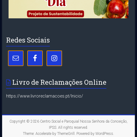
Redes Sociais
Livro de Reclamações Online
https://www.livroreclamacoes.pt/Inicio/
Copyright © 2026
Centro Social e Paroquial Nossa Senhora da Conceição,
IPSS
. All rights reserved.
Theme:
Accelerate
by ThemeGrill. Powered by
WordPress
.