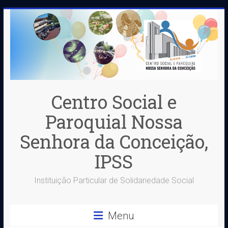
Skip
to
content
Centro Social e
Paroquial Nossa
Senhora da Conceição,
IPSS
Instituição Particular de Solidariedade Social
Menu