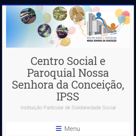
Skip
to
content
Centro Social e
Paroquial Nossa
Senhora da Conceição,
IPSS
Instituição Particular de Solidariedade Social
Menu